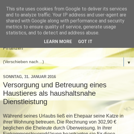
This site uses cookies from Google to deliver its services
Meyer & Gwinner
and to analyze traffic. Your IP address and user-agent are
shared with Google along with performance and security
Steuerberater
metrics to ensure quality of service, generate usage
statistics, and to detect and address abuse.
Aktuelle News aus den Bereichen Steuern, Wirtschaft und
LEARN MORE
GOT IT
Finanzen
▼
SONNTAG, 31. JANUAR 2016
Versorgung und Betreuung eines
Haustieres als haushaltsnahe
Dienstleistung
Während seines Urlaubs ließ ein Ehepaar seine Katze in
ihrer Wohnung betreuen. Die Rechnung von 302,90 €
beglichen die Eheleute durch Überweisung. In ihrer
Einkommensteuererklärung beantragten sie für diese