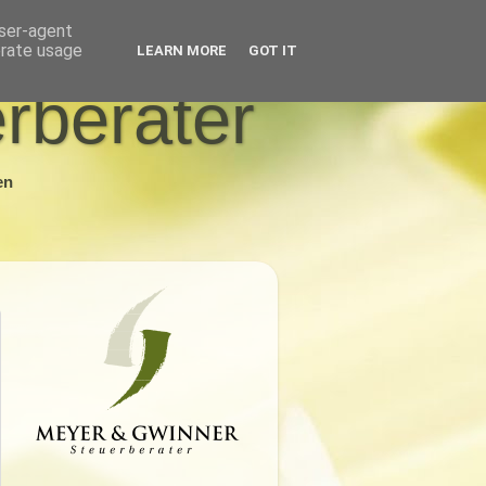
user-agent
erate usage
LEARN MORE
GOT IT
rberater
en