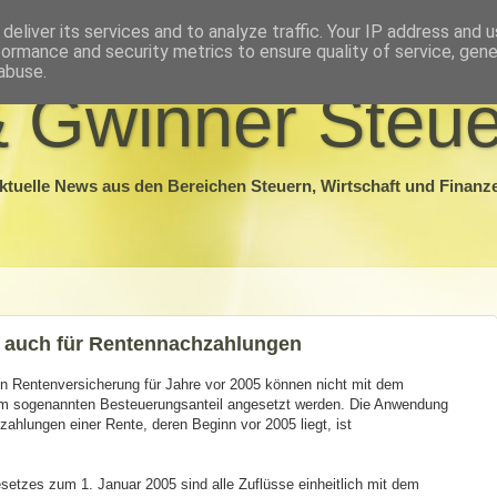
deliver its services and to analyze traffic. Your IP address and 
formance and security metrics to ensure quality of service, gen
abuse.
 Gwinner Steue
ktuelle News aus den Bereichen Steuern, Wirtschaft und Finanz
lt auch für Rentennachzahlungen
n Rentenversicherung für Jahre vor 2005 können nicht mit dem
em sogenannten Besteuerungsanteil angesetzt werden. Die Anwendung
ahlungen einer Rente, deren Beginn vor 2005 liegt, ist
gesetzes zum 1. Januar 2005 sind alle Zuflüsse einheitlich mit dem