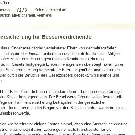
klären.
berater
um
07:53
Keine Kommentare:
aution
,
Mietsicherheit
,
Vermieter
versicherung für Besserverdienende
 dass Kinder miteinander verheirateter Eltern von der beitragsfreien
sind, wenn das Gesamteinkommen des Elternteils, der nicht Mitglied
höher ist als das des der gesetzlichen Krankenversicherung
mte, im Gesetz festgelegte Einkommensgrenzen übersteigt. Zwar führen
r Schlechterstellung verheirateter Eltern gegenüber unverheirateten
 aber durch die Befugnis des Gesetzgebers gedeckt, typisierende und
n.
t im Falle einer Ehefrau entschieden, deren Ehemann selbstständiger
ier Kinder hervorgegangen. Die Beschwerdeführerin wollte festgestellt
ege der Familienversicherung beitragsfrei in der gesetzlichen
ien. Die entsprechenden Klagen vor den Sozialgerichten waren erfolglos.
ssungsbeschwerde.
ed wie bereits vor einigen Jahren einmal, dass eine Ausschlussregelung,
artner einer eheähnlichen Lebensgemeinschaft erstreckte, für die
 Krankenkassen seien faktisch nicht im Stande zu überprüfen, ob eine