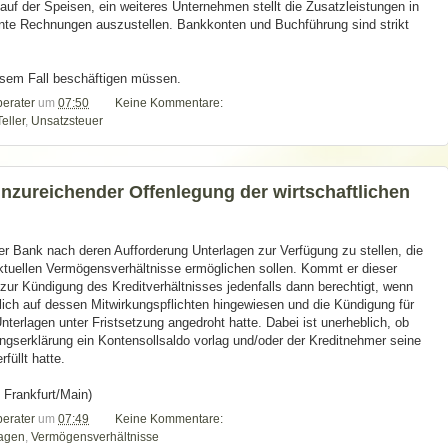
f der Speisen, ein weiteres Unternehmen stellt die Zusatzleistungen in
nte Rechnungen auszustellen. Bankkonten und Buchführung sind strikt
esem Fall beschäftigen müssen.
berater
um
07:50
Keine Kommentare:
Teller
,
Unsatzsteuer
zureichender Offenlegung der wirtschaftlichen
iner Bank nach deren Aufforderung Unterlagen zur Verfügung zu stellen, die
 aktuellen Vermögensverhältnisse ermöglichen sollen. Kommt er dieser
k zur Kündigung des Kreditverhältnisses jedenfalls dann berechtigt, wenn
ich auf dessen Mitwirkungspflichten hingewiesen und die Kündigung für
Unterlagen unter Fristsetzung angedroht hatte. Dabei ist unerheblich, ob
ngserklärung ein Kontensollsaldo vorlag und/oder der Kreditnehmer seine
füllt hatte.
 Frankfurt/Main)
berater
um
07:49
Keine Kommentare:
lagen
,
Vermögensverhältnisse