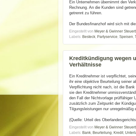
Ein Unternehmen übernimmt den Verkau
Rechnung. An die Kunden sind getren
getrennt zu führen.
Der Bundesfinanzhof wird sich mit di
Eingestellt von
Meyer & Gwinner Steuer
Labels:
Besteck
,
Partyservice
,
Speisen
,
Kreditkündigung wegen un
Verhältnisse
Ein Kreditnehmer ist verpflichtet, se
ihr eine objektive Beurteilung seiner
Verpflichtung nicht nach, ist die Ban
sie den Kreditnehmer unmissverständl
den Fall der Nichtvorlage prüffähiger 
zusätzlich zum Zeitpunkt der Kündigu
Tilgungsleistungen nur unregelmäßig er
(Quelle: Urteil des Oberlandesgerichts
Eingestellt von
Meyer & Gwinner Steuer
Labels:
Bank
,
Beurteilung
,
Kredit
,
Unter