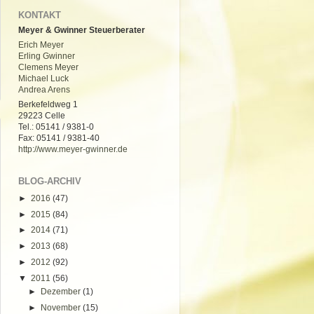
KONTAKT
Meyer & Gwinner Steuerberater
Erich Meyer
Erling Gwinner
Clemens Meyer
Michael Luck
Andrea Arens
Berkefeldweg 1
29223 Celle
Tel.: 05141 / 9381-0
Fax: 05141 / 9381-40
http://www.meyer-gwinner.de
BLOG-ARCHIV
►
2016
(47)
►
2015
(84)
►
2014
(71)
►
2013
(68)
►
2012
(92)
▼
2011
(56)
►
Dezember
(1)
►
November
(15)