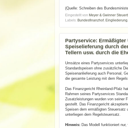
(Quelle: Schreiben des Bundesminist
Eingestellt von
Meyer & Gwinner Steuer
Labels:
Bundesfinanzhof
,
Eingliederung
Partyservice: Ermäßigter
Speiselieferung durch d
Tellern usw. durch die Eh
Umsätze eines Partyservices unterli
Standardspeisen ohne zusätzliche Dien
Speisenanlieferung auch Personal, Ges
die gesamte Leistung mit dem Regels
Das Finanzgericht Rheinland-Pfalz hat
Rahmen seines Partyservices Standar
Zusatzleistungen wurden von seiner Fr
gestellt. Das Finanzgericht akzeptier
Speisen dem ermäßigten Steuersatz u
unterliegen dem Regelsteuersatz.
Hinweis:
Das Modell funktioniert nur