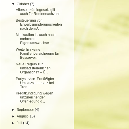
▼
Oktober
(7)
Alterseinkünftegesetz gilt
auch für Rentennachzahl...
Besteuerung von
Erwerbsminderungsrenten
nach dem A...
Mietkaution ist auch nach
mehreren
Eigentumswechse...
Weiterhin keine
Familienversicherung für
Besserver...
Neue Regeln zur
umsatzsteuerlichen
Organschaft – Ü...
Partyservice: Ermäßigter
Umsatzsteuersatz bei
Tren...
Kreditkündigung wegen
unzureichender
Offenlegung d...
►
September
(4)
►
August
(15)
►
Juli
(14)