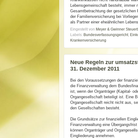
Lebensgemeinschaft besteht, immer no
Gesamtbetrachtung der gesetzlichen R
der Familienversicherung bei Vorlieg
als Partner einer eheähnlichen Leben
Eingestellt von
Meyer & Gwinner Steuer
Labels:
Bundesverfassungsgericht
,
Ein
Krankenversicherung
Neue Regeln zur umsatzst
31. Dezember 2011
Bei den Voraussetzungen der finanzie
die Finanzverwaltung dem Bundesfinan
ist, wenn der Organträger (Kapital- od
Organgesellschaft beteiligt ist. Eine 
Organgesellschaft reicht nicht aus, 
den Gesellschaften besteht.
Die Grundsätze zur finanziellen Eingl
Finanzverwaltung eine Übergangsfris
können Organträger und Organgesellsc
Eingliederung annehmen.