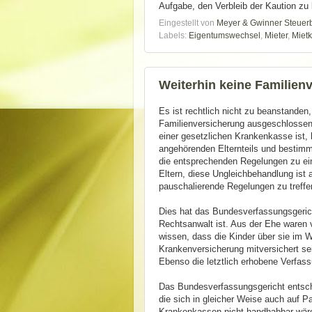
Aufgabe, den Verbleib der Kaution zu 
Eingestellt von
Meyer & Gwinner Steuer
Labels:
Eigentumswechsel
,
Mieter
,
Mietk
Weiterhin keine Familien
Es ist rechtlich nicht zu beanstanden,
Familienversicherung ausgeschlossen 
einer gesetzlichen Krankenkasse ist, 
angehörenden Elternteils und bestim
die entsprechenden Regelungen zu eine
Eltern, diese Ungleichbehandlung ist
pauschalierende Regelungen zu treffe
Dies hat das Bundesverfassungsgerich
Rechtsanwalt ist. Aus der Ehe waren v
wissen, dass die Kinder über sie im W
Krankenversicherung mitversichert se
Ebenso die letztlich erhobene Verfa
Das Bundesverfassungsgericht entschi
die sich in gleicher Weise auch auf P
Krankenkassen nicht handhabbar wäre.