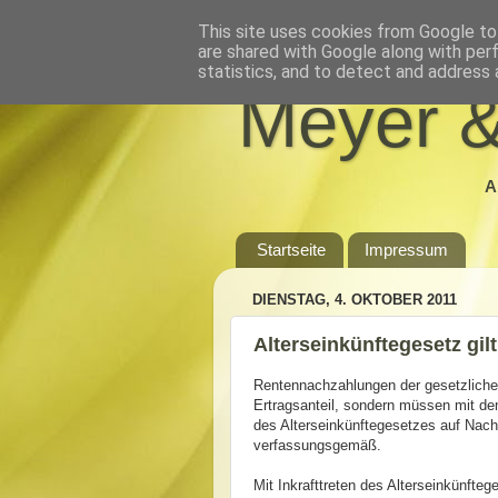
This site uses cookies from Google to 
are shared with Google along with per
statistics, and to detect and address 
Meyer &
A
Startseite
Impressum
DIENSTAG, 4. OKTOBER 2011
Alterseinkünftegesetz gi
Rentennachzahlungen der gesetzliche
Ertragsanteil, sondern müssen mit d
des Alterseinkünftegesetzes auf Nachz
verfassungsgemäß.
Mit Inkrafttreten des Alterseinkünfte