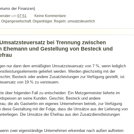
eriums der Finanzen)
berater
um
07:51
Keine Kommentare:
,
Organgesellschaft
,
Organträger
,
Regeln
,
umsatzsteuerlich
 Umsatzsteuersatz bei Trennung zwischen
en Ehemann und Gestellung von Besteck und
efrau
egen nur dann dem ermäßigten Umsatzsteuersatz von 7 %, wenn lediglich
stleistungselemente geliefert werden. Werden gleichzeitig mit der
chirr, Besteck oder andere Zusatzleistungen zur Verfügung gestellt, ist
teuersatz von 19 % zu versteuern.
te über folgenden Fall zu entscheiden: Ein Metzgermeister lieferte im
dspeisen an seine Kunden. Geschirr, Besteck und andere
au, die als Gastwirtin ein eigenes Unternehmen betrieb, zur Verfügung
te diese Gestaltung mit der Folge, dass die Umsätze aus der Lieferung von
nterliegen. Die Umsätze der Ehefrau aus den Zusatzdienstleistungen
, wenn zwei eigenständige Unternehmen erkennbar nach außen auftreten: