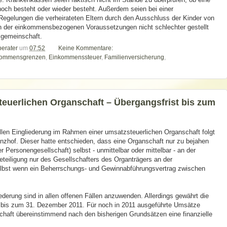
ch besteht oder wieder besteht. Außerdem seien bei einer
egelungen die verheirateten Eltern durch den Ausschluss der Kinder von
en der einkommensbezogenen Voraussetzungen nicht schlechter gestellt
sgemeinschaft.
berater
um
07:52
Keine Kommentare:
kommensgrenzen
,
Einkommenssteuer
,
Familienversicherung
,
euerlichen Organschaft – Übergangsfrist bis zum
llen Eingliederung im Rahmen einer umsatzsteuerlichen Organschaft folgt
zhof. Dieser hatte entschieden, dass eine Organschaft nur zu bejahen
er Personengesellschaft) selbst - unmittelbar oder mittelbar - an der
Beteiligung nur des Gesellschafters des Organträgers an der
selbst wenn ein Beherrschungs- und Gewinnabführungsvertrag zwischen
iederung sind in allen offenen Fällen anzuwenden. Allerdings gewährt die
t bis zum 31. Dezember 2011. Für noch in 2011 ausgeführte Umsätze
haft übereinstimmend nach den bisherigen Grundsätzen eine finanzielle