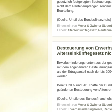
gesetzlich festgelegten Besteuerungs
nicht dem Rentenempfänger, sondern de
Beurteilung.
(Quelle: Urteil des Bundesfinanzhofs)
Eingestellt von
Meyer & Gwinner Steuer
Labels:
Alterseinkünftegesetz
,
Rentenna
Besteuerung von Erwerb
Alterseinkünftegesetz ni
Erwerbsminderungsrenten aus der gese
mit dem sogenannten Besteuerungsante
als der Ertragsanteil nach der bis 20
werden.
Bereits 2009 und 2010 hatte der Bun
geänderten Besteuerung von Altersren
(Quelle: Urteile des Bundesfinanzhofs
Eingestellt von
Meyer & Gwinner Steuer
Labels:
Erwerbsminderungsrente
,
Rente