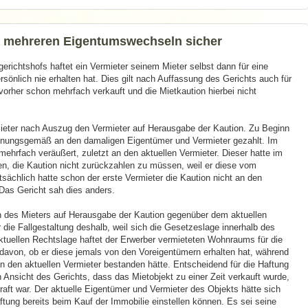
ch mehreren Eigentumswechseln sicher
richtshofs haftet ein Vermieter seinem Mieter selbst dann für eine
rsönlich nie erhalten hat. Dies gilt nach Auffassung des Gerichts auch für
vorher schon mehrfach verkauft und die Mietkaution hierbei nicht
Mieter nach Auszug den Vermieter auf Herausgabe der Kaution. Zu Beginn
ordnungsgemäß an den damaligen Eigentümer und Vermieter gezahlt. Im
ehrfach veräußert, zuletzt an den aktuellen Vermieter. Dieser hatte im
ten, die Kaution nicht zurückzahlen zu müssen, weil er diese vom
tsächlich hatte schon der erste Vermieter die Kaution nicht an den
Das Gericht sah dies anders.
on des Mieters auf Herausgabe der Kaution gegenüber dem aktuellen
 die Fallgestaltung deshalb, weil sich die Gesetzeslage innerhalb des
ktuellen Rechtslage haftet der Erwerber vermieteten Wohnraums für die
avon, ob er diese jemals von den Voreigentümern erhalten hat, während
 den aktuellen Vermieter bestanden hätte. Entscheidend für die Haftung
h Ansicht des Gerichts, dass das Mietobjekt zu einer Zeit verkauft wurde,
aft war. Der aktuelle Eigentümer und Vermieter des Objekts hätte sich
ftung bereits beim Kauf der Immobilie einstellen können. Es sei seine