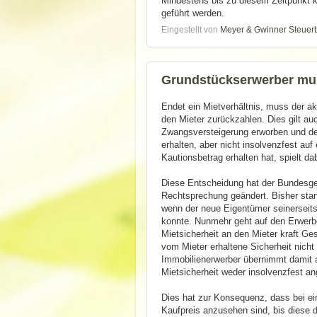
Mindestens bis zu diesem Zeitpunkt 
geführt werden.
Eingestellt von
Meyer & Gwinner Steuer
Grundstückserwerber muss
Endet ein Mietverhältnis, muss der a
den Mieter zurückzahlen. Dies gilt au
Zwangsversteigerung erworben und der
erhalten, aber nicht insolvenzfest au
Kautionsbetrag erhalten hat, spielt da
Diese Entscheidung hat der Bundesger
Rechtsprechung geändert. Bisher sta
wenn der neue Eigentümer seinerseit
konnte. Nunmehr geht auf den Erwerbe
Mietsicherheit an den Mieter kraft G
vom Mieter erhaltene Sicherheit nich
Immobilienerwerber übernimmt damit a
Mietsicherheit weder insolvenzfest a
Dies hat zur Konsequenz, dass bei ei
Kaufpreis anzusehen sind, bis diese