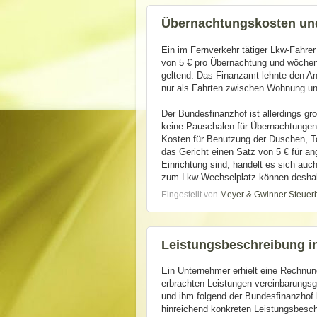
Übernachtungskosten und
Ein im Fernverkehr tätiger Lkw-Fahr
von 5 € pro Übernachtung und wöchen
geltend. Das Finanzamt lehnte den A
nur als Fahrten zwischen Wohnung und
Der Bundesfinanzhof ist allerdings gr
keine Pauschalen für Übernachtungen
Kosten für Benutzung der Duschen, T
das Gericht einen Satz von 5 € für 
Einrichtung sind, handelt es sich auc
zum Lkw-Wechselplatz können deshalb
Eingestellt von
Meyer & Gwinner Steuer
Leistungsbeschreibung i
Ein Unternehmer erhielt eine Rechnun
erbrachten Leistungen vereinbarungs
und ihm folgend der Bundesfinanzhof 
hinreichend konkreten Leistungsbesc