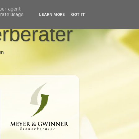
user-agent
erate usage
LEARN MORE
GOT IT
rberater
en