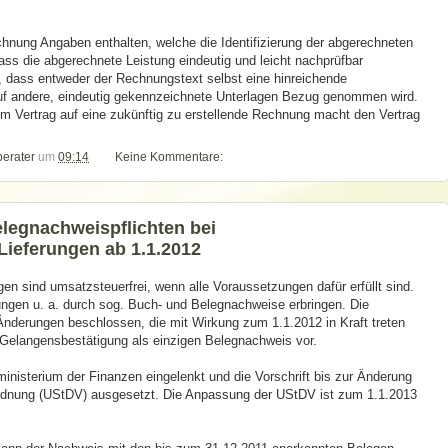
nung Angaben enthalten, welche die Identifizierung der abgerechneten
ass die abgerechnete Leistung eindeutig und leicht nachprüfbar
s, dass entweder der Rechnungstext selbst eine hinreichende
auf andere, eindeutig gekennzeichnete Unterlagen Bezug genommen wird.
 Vertrag auf eine zukünftig zu erstellende Rechnung macht den Vertrag
berater
um
09:14
Keine Kommentare:
legnachweispflichten bei
Lieferungen ab 1.1.2012
en sind umsatzsteuerfrei, wenn alle Voraussetzungen dafür erfüllt sind.
gen u. a. durch sog. Buch- und Belegnachweise erbringen. Die
nderungen beschlossen, die mit Wirkung zum 1.1.2012 in Kraft treten
e Gelangensbestätigung als einzigen Belegnachweis vor.
inisterium der Finanzen eingelenkt und die Vorschrift bis zur Änderung
rdnung (UStDV) ausgesetzt. Die Anpassung der UStDV ist zum 1.1.2013