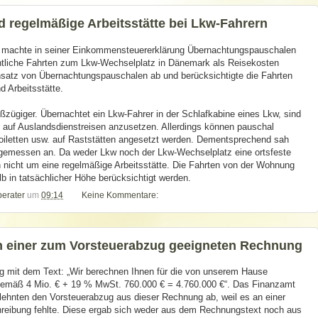
 regelmäßige Arbeitsstätte bei Lkw-Fahrern
er machte in seiner Einkommensteuererklärung Übernachtungspauschalen
tliche Fahrten zum Lkw-Wechselplatz in Dänemark als Reisekosten
nsatz von Übernachtungspauschalen ab und berücksichtigte die Fahrten
 Arbeitsstätte.
oßzügiger. Übernachtet ein Lkw-Fahrer in der Schlafkabine eines Lkw, sind
 auf Auslandsdienstreisen anzusetzen. Allerdings können pauschal
oiletten usw. auf Raststätten angesetzt werden. Dementsprechend sah
angemessen an. Da weder Lkw noch der Lkw-Wechselplatz eine ortsfeste
h nicht um eine regelmäßige Arbeitsstätte. Die Fahrten von der Wohnung
 in tatsächlicher Höhe berücksichtigt werden.
berater
um
09:14
Keine Kommentare:
n einer zum Vorsteuerabzug geeigneten Rechnung
g mit dem Text: „Wir berechnen Ihnen für die von unserem Hause
gemäß 4 Mio. € + 19 % MwSt. 760.000 € = 4.760.000 €“. Das Finanzamt
lehnten den Vorsteuerabzug aus dieser Rechnung ab, weil es an einer
hreibung fehlte. Diese ergab sich weder aus dem Rechnungstext noch aus