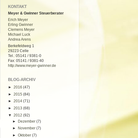
KONTAKT
Meyer & Gwinner Steuerberater
Erich Meyer
Erling Gwinner
Clemens Meyer
Michael Luck
Andrea Arens
Berkefeldweg 1
29223 Celle
Tel.: 05141 / 9381-0
Fax: 05141 / 9381-40
http://www.meyer-gwinner.de
BLOG-ARCHIV
►
2016
(47)
►
2015
(84)
►
2014
(71)
►
2013
(68)
▼
2012
(92)
►
Dezember
(7)
►
November
(7)
►
Oktober
(7)