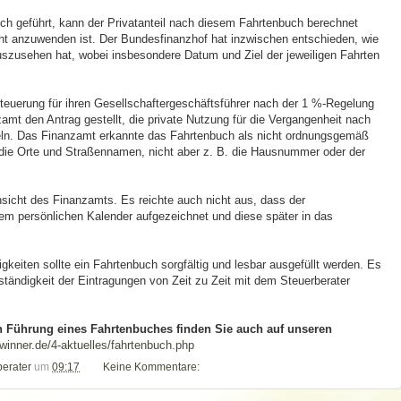
h geführt, kann der Privatanteil nach diesem Fahrtenbuch berechnet
ht anzuwenden ist. Der Bundesfinanzhof hat inzwischen entschieden, wie
zusehen hat, wobei insbesondere Datum und Ziel der jeweiligen Fahrten
euerung für ihren Gesellschaftergeschäftsführer nach der 1 %‑Regelung
t den Antrag gestellt, die private Nutzung für die Vergangenheit nach
eln. Das Finanzamt erkannte das Fahrtenbuch als nicht ordnungsgemäß
r die Orte und Straßennamen, nicht aber z. B. die Hausnummer oder der
nsicht des Finanzamts. Es reichte auch nicht aus, dass der
nem persönlichen Kalender aufgezeichnet und diese später in das
keiten sollte ein Fahrtenbuch sorgfältig und lesbar ausgefüllt werden. Es
llständigkeit der Eintragungen von Zeit zu Zeit mit dem Steuerberater
en Führung eines Fahrtenbuches finden Sie auch auf unseren
winner.de/4-aktuelles/fahrtenbuch.php
berater
um
09:17
Keine Kommentare: