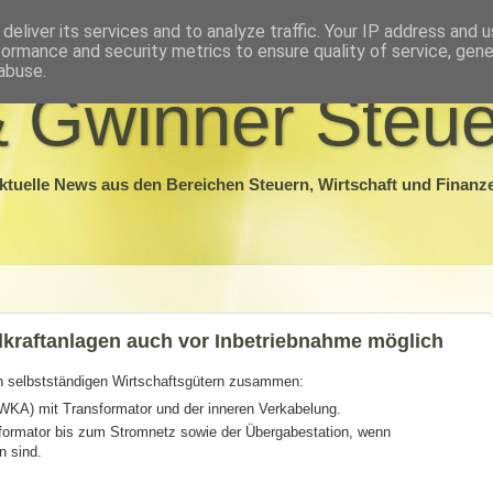
deliver its services and to analyze traffic. Your IP address and 
formance and security metrics to ensure quality of service, gen
abuse.
 Gwinner Steue
ktuelle News aus den Bereichen Steuern, Wirtschaft und Finanz
kraftanlagen auch vor Inbetriebnahme möglich
en selbstständigen Wirtschaftsgütern zusammen:
(WKA) mit Transformator und der inneren Verkabelung.
ormator bis zum Stromnetz sowie der Übergabestation, wenn
 sind.