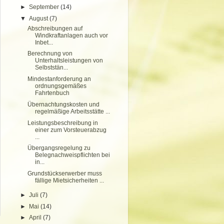
►
September
(14)
▼
August
(7)
Abschreibungen auf
Windkraftanlagen auch vor
Inbet...
Berechnung von
Unterhaltsleistungen von
Selbststän...
Mindestanforderung an
ordnungsgemäßes
Fahrtenbuch
Übernachtungskosten und
regelmäßige Arbeitsstätte ...
Leistungsbeschreibung in
einer zum Vorsteuerabzug
...
Übergangsregelung zu
Belegnachweispflichten bei
in...
Grundstückserwerber muss
fällige Mietsicherheiten ...
►
Juli
(7)
►
Mai
(14)
►
April
(7)