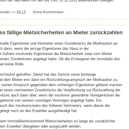
kann der Nachweis mit den bis zum 31.12.2011 anerkannten Belegen
berater
um
09:13
Keine Kommentare:
 fällige Mietsicherheiten an Mieter zurückzahlen
ktuelle Eigentümer und Vermieter eines Grundstücks die Mietkaution an
ch dann, wenn der jetzige Eigentümer das Haus in der
 frühere insolvente Eigentümer die Mietsicherheit zwar vom Mieter
f einem Sonderkonto angelegt hatte. Ob der Ersteigerer der Immobilie den
bei keine Rolle.
ichtshof getroffen. Damit hat das Gericht seine bisherige
nd dem Mieter erst dann ein Rückzahlungsanspruch der Mietkaution zu,
s seinen Anspruch gegenüber dem vorherigen Eigentümer geltend machen
r eines vermieteten Grundstücks die Verpflichtung zur Rückzahlung der
esetzes auch dann über, wenn der insolvent gewordene Voreigentümer die
t getrennt von seinem sonstigen Vermögen angelegt hatte. Ein
uch das Insolvenzrisiko des früheren Vermieters, wenn dieser die
ngelegt noch an den Erwerber ausgehändigt hat.
nem Immobilieninvestment Mietsicherheiten so lange als zusätzlicher
 dem Erwerber übergeben oder ausgezahlt werden.