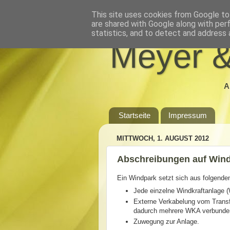
This site uses cookies from Google to 
are shared with Google along with per
statistics, and to detect and address 
Meyer &
A
Startseite
Impressum
MITTWOCH, 1. AUGUST 2012
Abschreibungen auf Wind
Ein Windpark setzt sich aus folgend
Jede einzelne Windkraftanlage 
Externe Verkabelung vom Transf
dadurch mehrere WKA verbunden
Zuwegung zur Anlage.