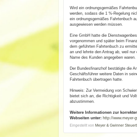
Wird ein ordnungsgemäßes Fahrtenbuc
werden, sodass die 1 %‑Regelung nic
ein ordnungsgemäßes Fahrtenbuch aus
ausgewiesen werden müssen.
Eine GmbH hatte die Dienstwagenbest
vorgenommen und später beim Finanzam
dem geführten Fahrtenbuch zu ermitt
an und lehnte den Antrag ab, weil nu
Name des Kunden angegeben waren.
Der Bundesfinanzhof bestätigte die A
Geschäftsführer weitere Daten in sei
Fahrtenbuch übertragen hatte.
Hinweis: Zur Vermeidung von Schwierig
bietet sich an, die Richtigkeit und Vo
abzustimmen.
Weitere Informationen zur korrekt
Webseiten unter:
http://www.meyer-g
Eingestellt von
Meyer & Gwinner Steuer