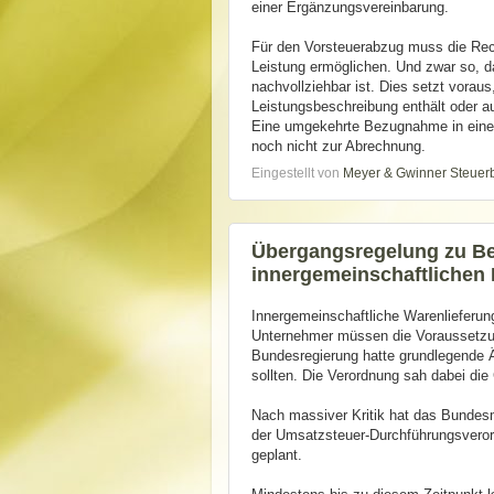
einer Ergänzungsvereinbarung.
Für den Vorsteuerabzug muss die Rech
Leistung ermöglichen. Und zwar so, d
nachvollziehbar ist. Dies setzt vorau
Leistungsbeschreibung enthält oder 
Eine umgekehrte Bezugnahme in einem
noch nicht zur Abrechnung.
Eingestellt von
Meyer & Gwinner Steuer
Übergangsregelung zu Be
innergemeinschaftlichen 
Innergemeinschaftliche Warenlieferung
Unternehmer müssen die Voraussetzun
Bundesregierung hatte grundlegende Ä
sollten. Die Verordnung sah dabei di
Nach massiver Kritik hat das Bundesm
der Umsatzsteuer-Durchführungsvero
geplant.