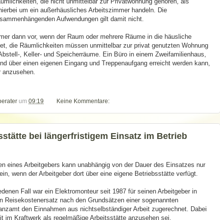
mlichkeiten, die nicht unmittelbar zur Privatwohnung gehören, als
hierbei um ein außerhäusliches Arbeitszimmer handeln. Die
usammenhängenden Aufwendungen gilt damit nicht.
mmer dann vor, wenn der Raum oder mehrere Räume in die häusliche
et, die Räumlichkeiten müssen unmittelbar zur privat genutzten Wohnung
stell-, Keller- und Speicherräume. Ein Büro in einem Zweifamilienhaus,
nd über einen eigenen Eingang und Treppenaufgang erreicht werden kann,
r anzusehen.
berater
um
09:19
Keine Kommentare:
stätte bei längerfristigem Einsatz im Betrieb
den eines Arbeitgebers kann unabhängig von der Dauer des Einsatzes nur
in, wenn der Arbeitgeber dort über eine eigene Betriebsstätte verfügt.
enen Fall war ein Elektromonteur seit 1987 für seinen Arbeitgeber in
ien Reisekostenersatz nach den Grundsätzen einer sogenannten
nanzamt den Einnahmen aus nichtselbständiger Arbeit zugerechnet. Dabei
 im Kraftwerk als regelmäßige Arbeitsstätte anzusehen sei.