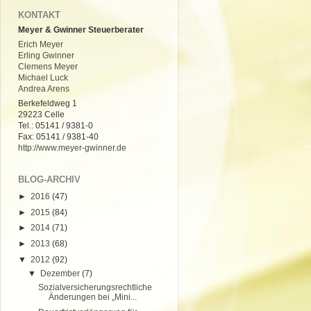
KONTAKT
Meyer & Gwinner Steuerberater
Erich Meyer
Erling Gwinner
Clemens Meyer
Michael Luck
Andrea Arens
Berkefeldweg 1
29223 Celle
Tel.: 05141 / 9381-0
Fax: 05141 / 9381-40
http://www.meyer-gwinner.de
BLOG-ARCHIV
►
2016
(47)
►
2015
(84)
►
2014
(71)
►
2013
(68)
▼
2012
(92)
▼
Dezember
(7)
Sozialversicherungsrechtliche
Änderungen bei „Mini...