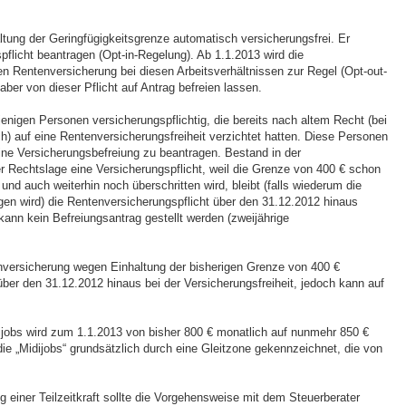
ltung der Geringfügigkeitsgrenze automatisch versicherungsfrei. Er
flicht beantragen (Opt-in-Regelung). Ab 1.1.2013 wird die
hen Rentenversicherung bei diesen Arbeitsverhältnissen zur Regel (Opt-out-
ber von dieser Pflicht auf Antrag befreien lassen.
jenigen Personen versicherungspflichtig, die bereits nach altem Recht (bei
h) auf eine Rentenversicherungsfreiheit verzichtet hatten. Diese Personen
ine Versicherungsbefreiung zu beantragen. Bestand in der
r Rechtslage eine Versicherungspflicht, weil die Grenze von 400 € schon
nd auch weiterhin noch überschritten wird, bleibt (falls wiederum die
gen wird) die Rentenversicherungspflicht über den 31.12.2012 hinaus
ann kein Befreiungsantrag gestellt werden (zweijährige
enversicherung wegen Einhaltung der bisherigen Grenze von 400 €
 über den 31.12.2012 hinaus bei der Versicherungsfreiheit, jedoch kann auf
ijobs wird zum 1.1.2013 von bisher 800 € monatlich auf nunmehr 850 €
e „Midijobs“ grundsätzlich durch eine Gleitzone gekennzeichnet, die von
g einer Teilzeitkraft sollte die Vorgehensweise mit dem Steuerberater