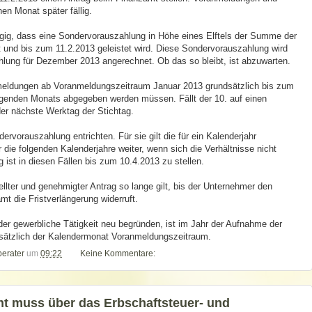
en Monat später fällig.
ngig, dass eine Sondervorauszahlung in Höhe eines Elftels der Summe der
und bis zum 11.2.2013 geleistet wird. Diese Sondervorauszahlung wird
ahlung für Dezember 2013 angerechnet. Ob das so bleibt, ist abzuwarten.
Anmeldungen ab Voranmeldungszeitraum Januar 2013 grundsätzlich bis zum
genden Monats abgegeben werden müssen. Fällt der 10. auf einen
der nächste Werktag der Stichtag.
rvorauszahlung entrichten. Für sie gilt die für ein Kalenderjahr
 die folgenden Kalenderjahre weiter, wenn sich die Verhältnisse nicht
 ist in diesen Fällen bis zum 10.4.2013 zu stellen.
ellter und genehmigter Antrag so lange gilt, bis der Unternehmer den
t die Fristverlängerung widerruft.
oder gewerbliche Tätigkeit neu begründen, ist im Jahr der Aufnahme der
dsätzlich der Kalendermonat Voranmeldungszeitraum.
berater
um
09:22
Keine Kommentare:
t muss über das Erbschaftsteuer- und