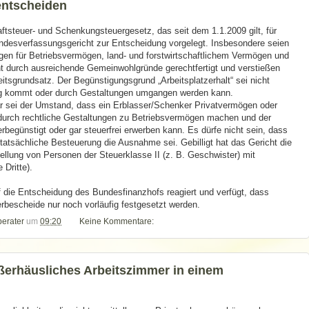
entscheiden
ftsteuer- und Schenkungsteuergesetz, das seit dem 1.1.2009 gilt, für
ndesverfassungsgericht zur Entscheidung vorgelegt. Insbesondere seien
en für Betriebsvermögen, land- und forstwirtschaftlichem Vermögen und
cht durch ausreichende Gemeinwohlgründe gerechtfertigt und verstießen
tsgrundsatz. Der Begünstigungsgrund „Arbeitsplatzerhalt“ sei nicht
ng kommt oder durch Gestaltungen umgangen werden kann.
r sei der Umstand, dass ein Erblasser/Schenker Privatvermögen oder
durch rechtliche Gestaltungen zu Betriebsvermögen machen und der
begünstigt oder gar steuerfrei erwerben kann. Es dürfe nicht sein, dass
 tatsächliche Besteuerung die Ausnahme sei. Gebilligt hat das Gericht die
ellung von Personen der Steuerklasse II (z. B. Geschwister) mit
 Dritte).
f die Entscheidung des Bundesfinanzhofs reagiert und verfügt, dass
bescheide nur noch vorläufig festgesetzt werden.
berater
um
09:20
Keine Kommentare:
ßerhäusliches Arbeitszimmer in einem