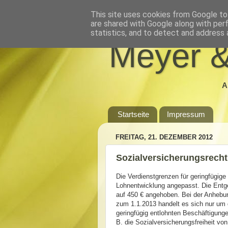
This site uses cookies from Google to 
are shared with Google along with per
statistics, and to detect and address 
Meyer &
A
Startseite
Impressum
FREITAG, 21. DEZEMBER 2012
Sozialversicherungsrecht
Die Verdienstgrenzen für geringfügig
Lohnentwicklung angepasst. Die Entge
auf 450 € angehoben. Bei der Anhebun
zum 1.1.2013 handelt es sich nur um 
geringfügig entlohnten Beschäftigunge
B. die Sozialversicherungsfreiheit v