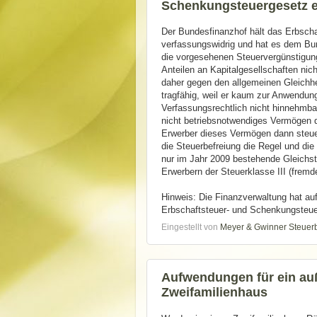
Schenkungsteuergesetz 
Der Bundesfinanzhof hält das Erbscha
verfassungswidrig und hat es dem Bu
die vorgesehenen Steuervergünstigung
Anteilen an Kapitalgesellschaften ni
daher gegen den allgemeinen Gleichhei
tragfähig, weil er kaum zur Anwendu
Verfassungsrechtlich nicht hinnehmba
nicht betriebsnotwendiges Vermögen 
Erwerber dieses Vermögen dann steuer
die Steuerbefreiung die Regel und die
nur im Jahr 2009 bestehende Gleichst
Erwerbern der Steuerklasse III (fremde
Hinweis: Die Finanzverwaltung hat au
Erbschaftsteuer- und Schenkungsteuer
Eingestellt von
Meyer & Gwinner Steuer
Aufwendungen für ein au
Zweifamilienhaus