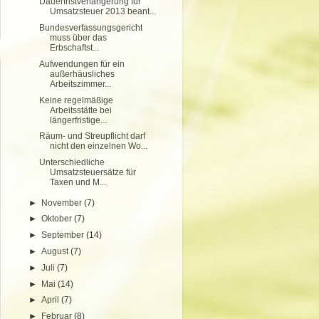
Dauerfristverlängerung für
Umsatzsteuer 2013 beant...
Bundesverfassungsgericht
muss über das
Erbschaftst...
Aufwendungen für ein
außerhäusliches
Arbeitszimmer...
Keine regelmäßige
Arbeitsstätte bei
längerfristige...
Räum- und Streupflicht darf
nicht den einzelnen Wo...
Unterschiedliche
Umsatzsteuersätze für
Taxen und M...
►
November
(7)
►
Oktober
(7)
►
September
(14)
►
August
(7)
►
Juli
(7)
►
Mai
(14)
►
April
(7)
►
Februar
(8)