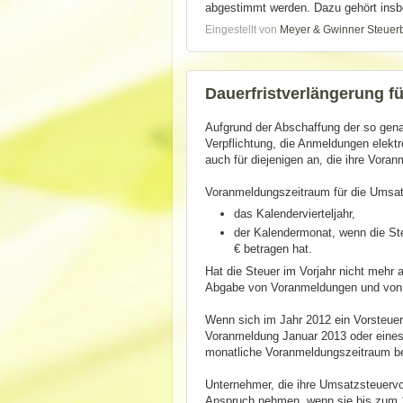
abgestimmt werden. Dazu gehört insbe
Eingestellt von
Meyer & Gwinner Steuer
Dauerfristverlängerung f
Aufgrund der Abschaffung der so gen
Verpflichtung, die Anmeldungen elektr
auch für diejenigen an, die ihre Vora
Voranmeldungszeitraum für die Umsat
das Kalendervierteljahr,
der Kalendermonat, wenn die St
€ betragen hat.
Hat die Steuer im Vorjahr nicht mehr
Abgabe von Voranmeldungen und von d
Wenn sich im Jahr 2012 ein Vorsteue
Voranmeldung Januar 2013 oder eines 
monatliche Voranmeldungszeitraum be
Unternehmer, die ihre Umsatzsteuervo
Anspruch nehmen, wenn sie bis zum 1