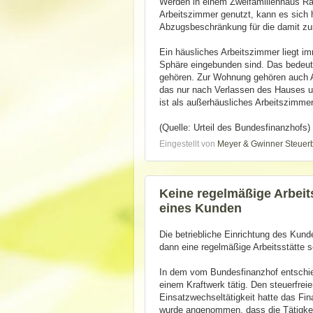
Werden in einem Zweifamilienhaus Räu
Arbeitszimmer genutzt, kann es sich 
Abzugsbeschränkung für die damit z
Ein häusliches Arbeitszimmer liegt i
Sphäre eingebunden sind. Das bedeut
gehören. Zur Wohnung gehören auch Ab
das nur nach Verlassen des Hauses u
ist als außerhäusliches Arbeitszimme
(Quelle: Urteil des Bundesfinanzhofs)
Eingestellt von
Meyer & Gwinner Steuer
Keine regelmäßige Arbeits
eines Kunden
Die betriebliche Einrichtung des Kun
dann eine regelmäßige Arbeitsstätte se
In dem vom Bundesfinanzhof entschied
einem Kraftwerk tätig. Den steuerfre
Einsatzwechseltätigkeit hatte das Fi
wurde angenommen, dass die Tätigkeit