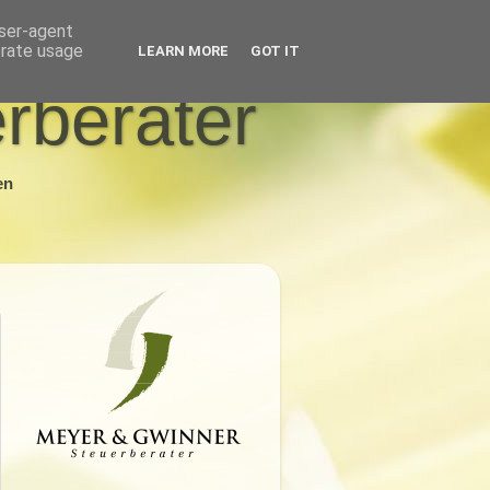
user-agent
erate usage
LEARN MORE
GOT IT
rberater
en