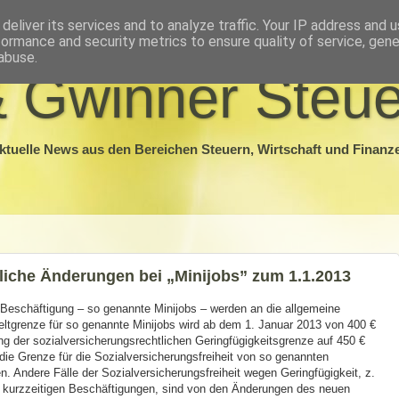
deliver its services and to analyze traffic. Your IP address and 
formance and security metrics to ensure quality of service, gen
abuse.
 Gwinner Steue
ktuelle News aus den Bereichen Steuern, Wirtschaft und Finanz
liche Änderungen bei „Minijobs” zum 1.1.2013
e Beschäftigung – so genannte Minijobs – werden an die allgemeine
ltgrenze für so genannte Minijobs wird ab dem 1. Januar 2013 von 400 €
g der sozialversicherungsrechtlichen Geringfügigkeitsgrenze auf 450 €
die Grenze für die Sozialversicherungsfreiheit von so genannten
n. Andere Fälle der Sozialversicherungsfreiheit wegen Geringfügigkeit, z.
on kurzzeitigen Beschäftigungen, sind von den Änderungen des neuen