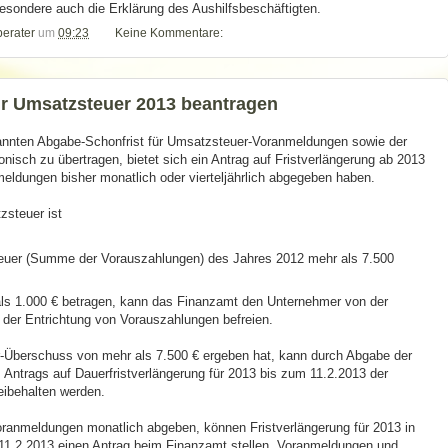
sondere auch die Erklärung des Aushilfsbeschäftigten.
berater
um
09:23
Keine Kommentare:
ür Umsatzsteuer 2013 beantragen
annten Abgabe-Schonfrist für Umsatzsteuer-Voranmeldungen sowie der
onisch zu übertragen, bietet sich ein Antrag auf Fristverlängerung ab 2013
nmeldungen bisher monatlich oder vierteljährlich abgegeben haben.
zsteuer ist
euer (Summe der Vorauszahlungen) des Jahres 2012 mehr als 7.500
 als 1.000 € betragen, kann das Finanzamt den Unternehmer von der
er Entrichtung von Vorauszahlungen befreien.
r-Überschuss von mehr als 7.500 € ergeben hat, kann durch Abgabe der
Antrags auf Dauerfristverlängerung für 2013 bis zum 11.2.2013 der
ibehalten werden.
ranmeldungen monatlich abgeben, können Fristverlängerung für 2013 in
1.2.2013 einen Antrag beim Finanzamt stellen. Voranmeldungen und