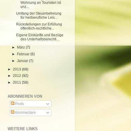
Wohnung an Touristen ist
unz...
Umfang der Steuerbefreiung
für heilberufliche Leis...
Rückstellungen zur Erfüllung
öffentlich-rechtliche...
Eigene Einkünfte und Bezüge
des Unterhaltsberechti...
►
März
(7)
►
Februar
(6)
►
Januar
(7)
►
2013
(68)
►
2012
(92)
►
2011
(56)
ABONNIEREN VON
Posts
Kommentare
WEITERE LINKS