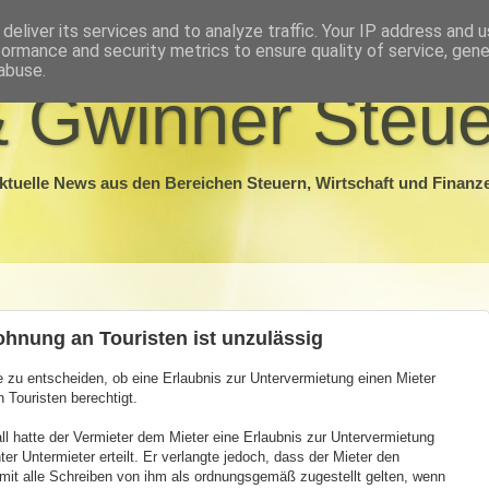
deliver its services and to analyze traffic. Your IP address and 
formance and security metrics to ensure quality of service, gen
abuse.
 Gwinner Steue
ktuelle News aus den Bereichen Steuern, Wirtschaft und Finanz
hnung an Touristen ist unzulässig
e zu entscheiden, ob eine Erlaubnis zur Untervermietung einen Mieter
Touristen berechtigt.
l hatte der Vermieter dem Mieter eine Erlaubnis zur Untervermietung
r Untermieter erteilt. Er verlangte jedoch, dass der Mieter den
amit alle Schreiben von ihm als ordnungsgemäß zugestellt gelten, wenn