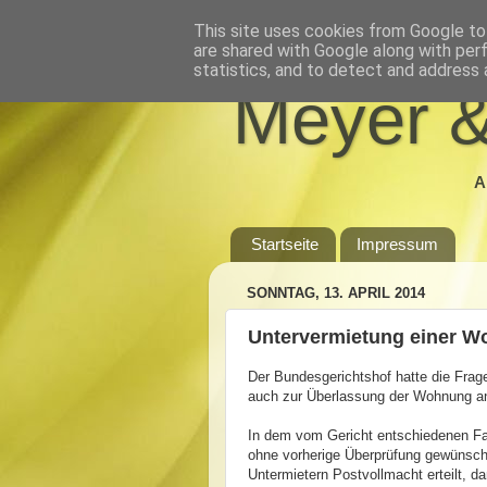
This site uses cookies from Google to 
are shared with Google along with per
statistics, and to detect and address 
Meyer &
A
Startseite
Impressum
SONNTAG, 13. APRIL 2014
Untervermietung einer Wo
Der Bundesgerichtshof hatte die Frag
auch zur Überlassung der Wohnung an 
In dem vom Gericht entschiedenen Fal
ohne vorherige Überprüfung gewünschte
Untermietern Postvollmacht erteilt, d