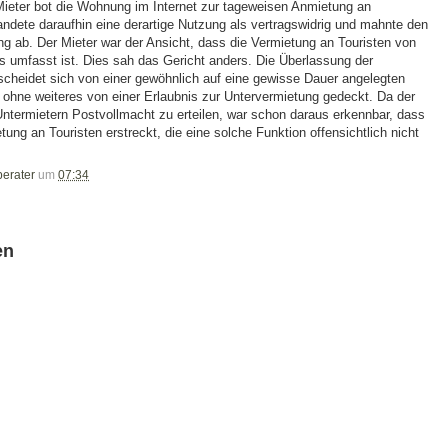
 Mieter bot die Wohnung im Internet zur tageweisen Anmietung an
ndete daraufhin eine derartige Nutzung als vertragswidrig und mahnte den
g ab. Der Mieter war der Ansicht, dass die Vermietung an Touristen von
is umfasst ist. Dies sah das Gericht anders. Die Überlassung der
scheidet sich von einer gewöhnlich auf eine gewisse Dauer angelegten
 ohne weiteres von einer Erlaubnis zur Untervermietung gedeckt. Da der
Untermietern Postvollmacht zu erteilen, war schon daraus erkennbar, dass
etung an Touristen erstreckt, die eine solche Funktion offensichtlich nicht
berater
um
07:34
en