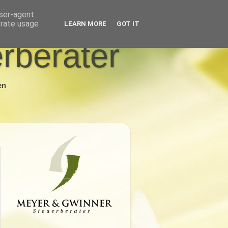
user-agent
erate usage
LEARN MORE
GOT IT
rberater
en