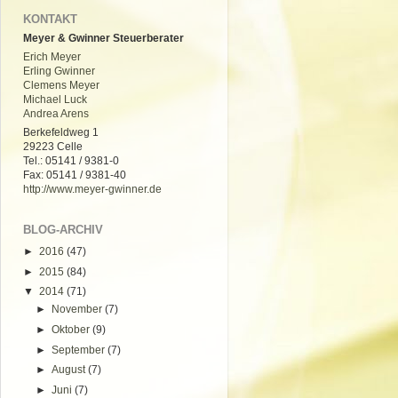
KONTAKT
Meyer & Gwinner Steuerberater
Erich Meyer
Erling Gwinner
Clemens Meyer
Michael Luck
Andrea Arens
Berkefeldweg 1
29223 Celle
Tel.: 05141 / 9381-0
Fax: 05141 / 9381-40
http://www.meyer-gwinner.de
BLOG-ARCHIV
►
2016
(47)
►
2015
(84)
▼
2014
(71)
►
November
(7)
►
Oktober
(9)
►
September
(7)
►
August
(7)
►
Juni
(7)