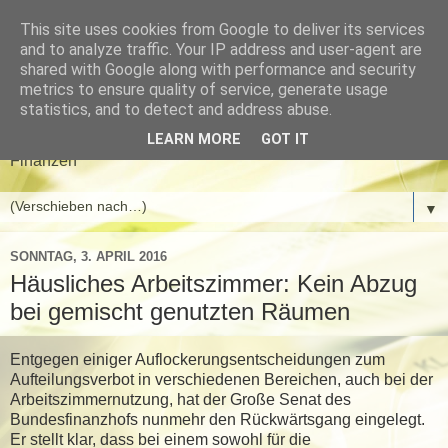
This site uses cookies from Google to deliver its services
Meyer & Gwinner
and to analyze traffic. Your IP address and user-agent are
shared with Google along with performance and security
Steuerberater
metrics to ensure quality of service, generate usage
statistics, and to detect and address abuse.
Aktuelle News aus den Bereichen Steuern, Wirtschaft und
LEARN MORE
GOT IT
Finanzen
▼
SONNTAG, 3. APRIL 2016
Häusliches Arbeitszimmer: Kein Abzug
bei gemischt genutzten Räumen
Entgegen einiger Auflockerungsentscheidungen zum
Aufteilungsverbot in verschiedenen Bereichen, auch bei der
Arbeitszimmernutzung, hat der Große Senat des
Bundesfinanzhofs nunmehr den Rückwärtsgang eingelegt.
Er stellt klar, dass bei einem sowohl für die