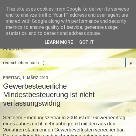
This site uses cookies from Google to deliver its services
Meyer & Gwinner
and to analyze traffic. Your IP address and user-agent are
shared with Google along with performance and security
Steuerberater
metrics to ensure quality of service, generate usage
statistics, and to detect and address abuse.
Aktuelle News aus den Bereichen Steuern, Wirtschaft und
LEARN MORE
GOT IT
Finanzen
▼
FREITAG, 1. MÄRZ 2013
Gewerbesteuerliche
Mindestbesteuerung ist nicht
verfassungswidrig
Seit dem Erhebungszeitraum 2004 ist der Gewerbeertrag
eines Jahres nicht mehr unbegrenzt mit den aus den
Vorjahren stammenden Gewerbeverlusten verrechenbar.
Der sofortigen Abzugsbeschränkung unterliegende