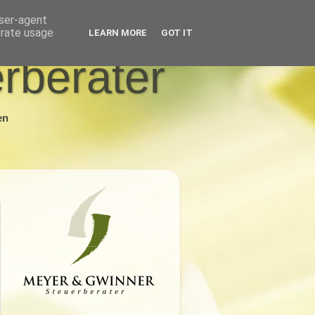
user-agent
erate usage
LEARN MORE
GOT IT
rberater
en