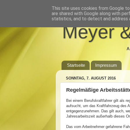
This site uses cookies from Google to 
are shared with Google along with per
statistics, and to detect and address 
Meyer &
A
Startseite
Impressum
SONNTAG, 7. AUGUST 2016
Regelmäßige Arbeitsstätte
Bei einem Berufskraftfahrer gilt als r
aufsucht, um das Kraftfahrzeug des A
entgegenzunehmen. Das gilt auch, wenn
Jahresarbeitszeit außerhalb dieses Or
Das vom Arbeitnehmer gefahrene Fahrz