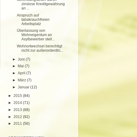
zinslose Kreditgewährung
an ...
Anspruch auf
tabakrauchfreien
Arbeitsplatz
Überlassung von
Wohneigentum an
Asylbewerber stell...
Wohnortwechsel berechtigt
nicht zur außerordentlic...
►
Juni
(7)
►
Mai
(7)
►
April
(7)
►
März
(7)
►
Januar
(12)
►
2015
(84)
►
2014
(71)
►
2013
(68)
►
2012
(92)
►
2011
(56)