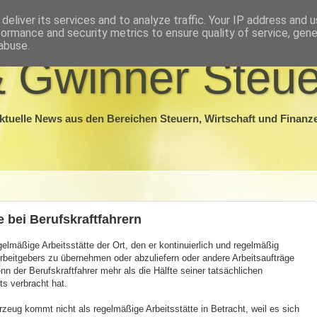
deliver its services and to analyze traffic. Your IP address and 
formance and security metrics to ensure quality of service, gen
abuse.
 Gwinner Steue
ktuelle News aus den Bereichen Steuern, Wirtschaft und Finanz
 bei Berufskraftfahrern
egelmäßige Arbeitsstätte der Ort, den er kontinuierlich und regelmäßig
rbeitgebers zu übernehmen oder abzuliefern oder andere Arbeitsaufträge
 der Berufskraftfahrer mehr als die Hälfte seiner tatsächlichen
ts verbracht hat.
eug kommt nicht als regelmäßige Arbeitsstätte in Betracht, weil es sich