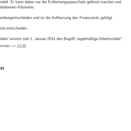
handelt. Er kann daher nur die Entfernungspauschale geltend machen und
efahrenen Kilometer.
denburgentschieden und ist der Auffassung des Finanzamts gefolgt.
end entscheiden.
tätte“ ersetzt seit 1. Januar 2014 den Begriff „regelmäßige Arbeitsstätte“.
berater
um
14:35
en