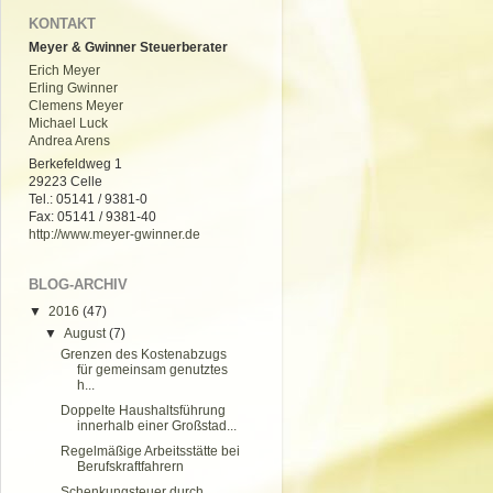
KONTAKT
Meyer & Gwinner Steuerberater
Erich Meyer
Erling Gwinner
Clemens Meyer
Michael Luck
Andrea Arens
Berkefeldweg 1
29223 Celle
Tel.: 05141 / 9381-0
Fax: 05141 / 9381-40
http://www.meyer-gwinner.de
BLOG-ARCHIV
▼
2016
(47)
▼
August
(7)
Grenzen des Kostenabzugs
für gemeinsam genutztes
h...
Doppelte Haushaltsführung
innerhalb einer Großstad...
Regelmäßige Arbeitsstätte bei
Berufskraftfahrern
Schenkungsteuer durch