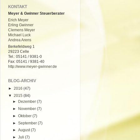
KONTAKT
Meyer & Gwinner Steuerberater
Erich Meyer
Erling Gwinner
Clemens Meyer
Michael Luck
Andrea Arens
Berkefeldweg 1
29223 Celle
Tel.: 05141 / 9381-0
Fax: 05141 / 9381-40
http://www.meyer-gwinner.de
BLOG-ARCHIV
►
2016
(47)
▼
2015
(84)
►
Dezember
(7)
►
November
(7)
►
Oktober
(7)
►
September
(7)
►
August
(7)
►
Juli
(7)