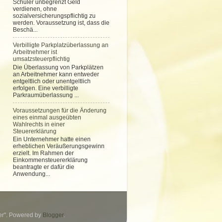
Schüler unbegrenzt Geld
verdienen, ohne
sozialversicherungspflichtig zu
werden. Voraussetzung ist, dass die
Beschä...
Verbilligte Parkplatzüberlassung an
Arbeitnehmer ist
umsatzsteuerpflichtig
Die Überlassung von Parkplätzen
an Arbeitnehmer kann entweder
entgeltlich oder unentgeltlich
erfolgen. Eine verbilligte
Parkraumüberlassung ...
Voraussetzungen für die Änderung
eines einmal ausgeübten
Wahlrechts in einer
Steuererklärung
Ein Unternehmer hatte einen
erheblichen Veräußerungsgewinn
erzielt. Im Rahmen der
Einkommensteuererklärung
beantragte er dafür die
Anwendung...
ter". Powered by
Blogger
.