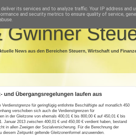
deliver its services and to analyze traffic. Your IP address and 
formance and security metrics to ensure quality of service, gen
abuse.
 Gwinner Steue
ktuelle News aus den Bereichen Steuern, Wirtschaft und Finanz
z- und Übergangsregelungen laufen aus
Verdienstgrenze für geringfügig entlohnte Beschäftigte auf monatlich 450
hang verschoben sich auch die Verdienstgrenzen für
en in der Gleitzone von ehemals 400,01 € bis 800,00 € auf 450,01 € bis
 1. Januar 2013 zwischen 400,01 € und 450,00 € verdient haben, bestand
ht in allen Zweigen der Sozialversicherung. Für die Berechnung der
zu diesem Zeitpunkt geltende Gleitzonenformel anzuwenden.