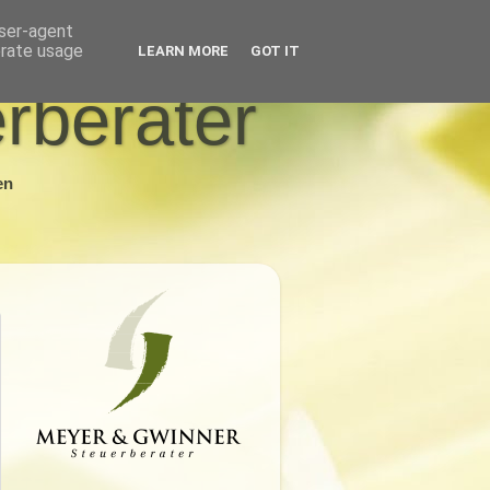
user-agent
erate usage
LEARN MORE
GOT IT
rberater
en