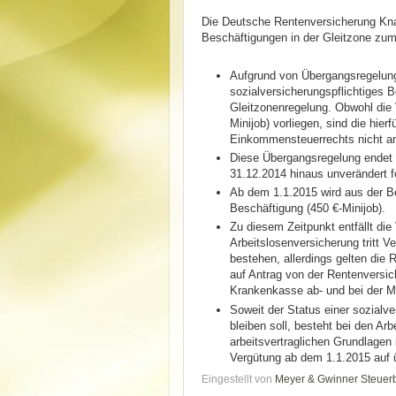
Die Deutsche Rentenversicherung Kna
Beschäftigungen in der Gleitzone zum
Aufgrund von Übergangsregelunge
sozialversicherungspflichtiges 
Gleitzonenregelung. Obwohl die 
Minijob) vorliegen, sind die hi
Einkommensteuerrechts nicht 
Diese Übergangsregelung endet 
31.12.2014 hinaus unverändert fo
Ab dem 1.1.2015 wird aus der Be
Beschäftigung (450 €-Minijob).
Zu diesem Zeitpunkt entfällt die
Arbeitslosenversicherung tritt Ve
bestehen, allerdings gelten die 
auf Antrag von der Rentenversich
Krankenkasse ab- und bei der M
Soweit der Status einer sozialv
bleiben soll, besteht bei den Arb
arbeitsvertraglichen Grundlagen
Vergütung ab dem 1.1.2015 auf ü
Eingestellt von
Meyer & Gwinner Steuer