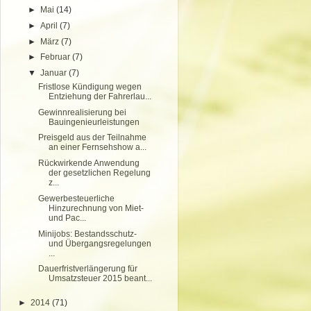
►
Mai
(14)
►
April
(7)
►
März
(7)
►
Februar
(7)
▼
Januar
(7)
Fristlose Kündigung wegen
Entziehung der Fahrerlau...
Gewinnrealisierung bei
Bauingenieurleistungen
Preisgeld aus der Teilnahme
an einer Fernsehshow a...
Rückwirkende Anwendung
der gesetzlichen Regelung
z...
Gewerbesteuerliche
Hinzurechnung von Miet-
und Pac...
Minijobs: Bestandsschutz-
und Übergangsregelungen
...
Dauerfristverlängerung für
Umsatzsteuer 2015 beant...
►
2014
(71)