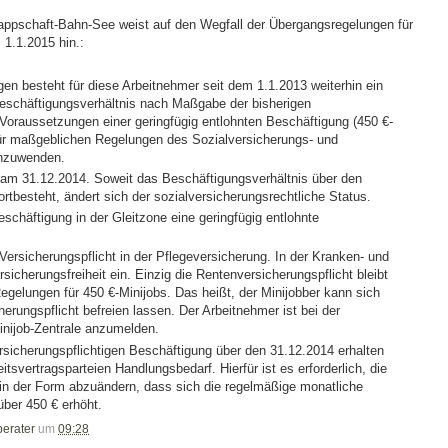
ppschaft-Bahn-See weist auf den Wegfall der Übergangsregelungen für
 1.1.2015 hin.:
n besteht für diese Arbeitnehmer seit dem 1.1.2013 weiterhin ein
Beschäftigungsverhältnis nach Maßgabe der bisherigen
Voraussetzungen einer geringfügig entlohnten Beschäftigung (450 €-
erfür maßgeblichen Regelungen des Sozialversicherungs- und
anzuwenden.
am 31.12.2014. Soweit das Beschäftigungsverhältnis über den
rtbesteht, ändert sich der sozialversicherungsrechtliche Status.
schäftigung in der Gleitzone eine geringfügig entlohnte
 Versicherungspflicht in der Pflegeversicherung. In der Kranken- und
rsicherungsfreiheit ein. Einzig die Rentenversicherungspflicht bleibt
Regelungen für 450 €-Minijobs. Das heißt, der Minijobber kann sich
erungspflicht befreien lassen. Der Arbeitnehmer ist bei der
inijob-Zentrale anzumelden.
ersicherungspflichtigen Beschäftigung über den 31.12.2014 erhalten
eitsvertragsparteien Handlungsbedarf. Hierfür ist es erforderlich, die
 in der Form abzuändern, dass sich die regelmäßige monatliche
ber 450 € erhöht.
berater
um
09:28