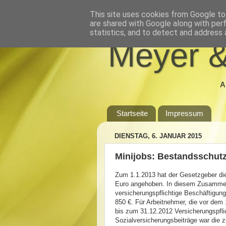
This site uses cookies from Google to 
are shared with Google along with per
statistics, and to detect and address 
Meyer &
A
Startseite
Impressum
DIENSTAG, 6. JANUAR 2015
Minijobs: Bestandsschut
Zum 1.1.2013 hat der Gesetzgeber die 
Euro angehoben. In diesem Zusammen
versicherungspflichtige Beschäftigung
850 €. Für Arbeitnehmer, die vor dem
bis zum 31.12.2012 Versicherungspflic
Sozialversicherungsbeiträge war die 