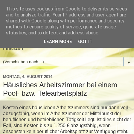
This site uses cookies from Google to deliver its services
Meyer & Gwinner
and to analyze traffic. Your IP address and user-agent are
shared with Google along with performance and security
Steuerberater
metrics to ensure quality of service, generate usage
statistics, and to detect and address abuse.
Aktuelle News aus den Bereichen Steuern, Wirtschaft und
LEARN MORE
GOT IT
Finanzen
▼
MONTAG, 4. AUGUST 2014
Häusliches Arbeitszimmer bei einem
Pool- bzw. Telearbeitsplatz
Kosten eines häuslichen Arbeitszimmers sind nur dann voll
abzugsfähig, wenn im Arbeitszimmer der Mittelpunkt der
beruflichen und betrieblichen Tätigkeit liegt. Ist dies nicht der
Fall, sind Kosten bis zu 1.250 € abzugsfähig, wenn
ansonsten kein beruflicher Arbeitsplatz zur Verfügung steht.