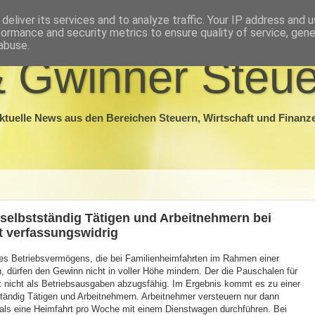
deliver its services and to analyze traffic. Your IP address and 
formance and security metrics to ensure quality of service, gen
abuse.
 Gwinner Steue
ktuelle News aus den Bereichen Steuern, Wirtschaft und Finanz
selbstständig Tätigen und Arbeitnehmern bei
t verfassungswidrig
es Betriebsvermögens, die bei Familienheimfahrten im Rahmen einer
, dürfen den Gewinn nicht in voller Höhe mindern. Der die Pauschalen für
t nicht als Betriebsausgaben abzugsfähig. Im Ergebnis kommt es zu einer
ändig Tätigen und Arbeitnehmern. Arbeitnehmer versteuern nur dann
 als eine Heimfahrt pro Woche mit einem Dienstwagen durchführen. Bei