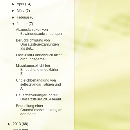
►
April
(14)
►
März
(7)
►
Februar
(6)
▼
Januar
(7)
Abzugsfähigkeit von
Bewirtungsaufwendungen
Berücksichtigung von
Umsatzsteuerzahlungen
als Bet...
Lose-Blatt-Fahrtenbuch nicht
ordnungsgemäß
Mitwirkungspflicht bei
Einbuchung ungeklärter
Einn...
Ungleichbehandlung von
selbstständig Tätigen und
A...
Dauerfristverlängerung für
Umsatzsteuer 2014 beant...
Beurteilung einer
Grundstücksschenkung an
den Sohn...
►
2013
(68)