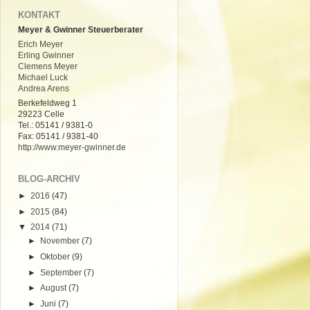
KONTAKT
Meyer & Gwinner Steuerberater
Erich Meyer
Erling Gwinner
Clemens Meyer
Michael Luck
Andrea Arens
Berkefeldweg 1
29223 Celle
Tel.: 05141 / 9381-0
Fax: 05141 / 9381-40
http://www.meyer-gwinner.de
BLOG-ARCHIV
►
2016
(47)
►
2015
(84)
▼
2014
(71)
►
November
(7)
►
Oktober
(9)
►
September
(7)
►
August
(7)
►
Juni
(7)