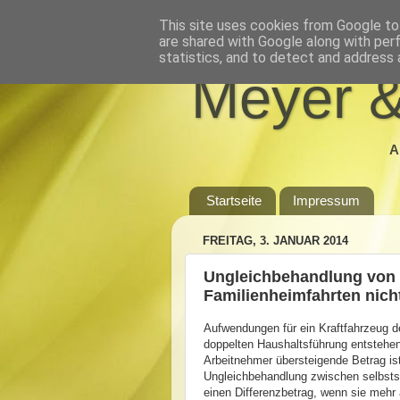
This site uses cookies from Google to 
are shared with Google along with per
statistics, and to detect and address 
Meyer &
A
Startseite
Impressum
FREITAG, 3. JANUAR 2014
Ungleichbehandlung von 
Familienheimfahrten nich
Aufwendungen für ein Kraftfahrzeug d
doppelten Haushaltsführung entstehen
Arbeitnehmer übersteigende Betrag is
Ungleichbehandlung zwischen selbstst
einen Differenzbetrag, wenn sie mehr