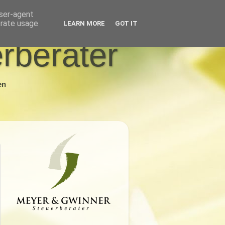
user-agent
erate usage
LEARN MORE
GOT IT
rberater
en