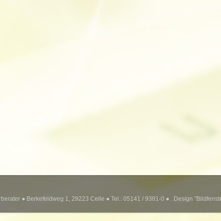
erater ● Berkefeldweg 1, 29223 Celle ● Tel.: 05141 / 9381-0 ● . Design "Bildfens