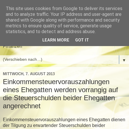
This site uses cookies from Google to deliver its services
Meyer & Gwinner
and to analyze traffic. Your IP address and user-agent are
shared with Google along with performance and security
Steuerberater
metrics to ensure quality of service, generate usage
statistics, and to detect and address abuse.
Aktuelle News aus den Bereichen Steuern, Wirtschaft und
LEARN MORE
GOT IT
Finanzen
▼
MITTWOCH, 7. AUGUST 2013
Einkommensteuervorauszahlungen
eines Ehegatten werden vorrangig auf
die Steuerschulden beider Ehegatten
angerechnet
Einkommensteuervorauszahlungen eines Ehegatten dienen
der Tilgung zu erwartender Steuerschulden beider