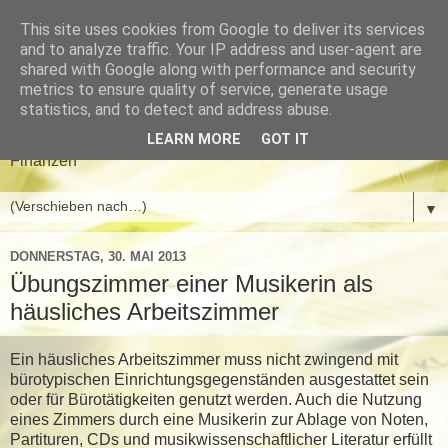
This site uses cookies from Google to deliver its services
Meyer & Gwinner
and to analyze traffic. Your IP address and user-agent are
shared with Google along with performance and security
Steuerberater
metrics to ensure quality of service, generate usage
statistics, and to detect and address abuse.
Aktuelle News aus den Bereichen Steuern, Wirtschaft und
LEARN MORE
GOT IT
Finanzen
▼
DONNERSTAG, 30. MAI 2013
Übungszimmer einer Musikerin als
häusliches Arbeitszimmer
Ein häusliches Arbeitszimmer muss nicht zwingend mit
bürotypischen Einrichtungsgegenständen ausgestattet sein
oder für Bürotätigkeiten genutzt werden. Auch die Nutzung
eines Zimmers durch eine Musikerin zur Ablage von Noten,
Partituren, CDs und musikwissenschaftlicher Literatur erfüllt