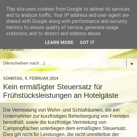
This site uses cookies from Google to deliver its services
Meyer & Gwinner
and to analyze traffic. Your IP address and user-agent are
shared with Google along with performance and security
Steuerberater
metrics to ensure quality of service, generate usage
statistics, and to detect and address abuse.
Aktuelle News aus den Bereichen Steuern, Wirtschaft und
LEARN MORE
GOT IT
Finanzen
▼
SONNTAG, 9. FEBRUAR 2014
Kein ermäßigter Steuersatz für
Frühstücksleistungen an Hotelgäste
Die Vermietung von Wohn- und Schlafräumen, die ein
Unternehmer zur kurzfristigen Beherbergung von Fremden
bereithält, sowie die kurzfristige Vermietung von
Campingflächen unterliegen dem ermäßigten Steuersatz.
Dies gilt nicht für Leistungen, die nicht unmittelbar der